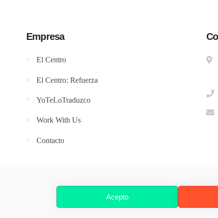
Empresa
Co
El Centro
El Centro: Refuerza
YoTeLoTraduzco
Work With Us
Contacto
Acepto
ublidix | Marketing & Design
© 2024. Todos los derechos reservados.