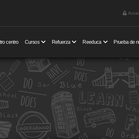
Acce
ro centro
Cursos
Refuerza
Reeduca
Prueba de n