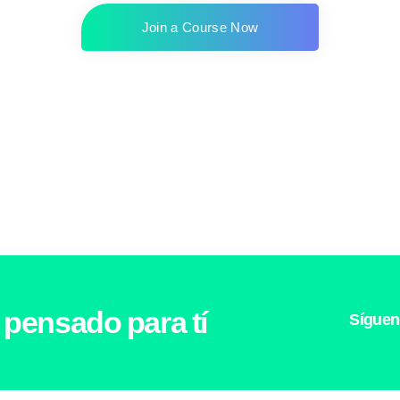
Join a Course Now
 pensado para tí
Síguen