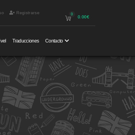
so
Registrarse
0
0.00
€
ivel
Traducciones
Contacto