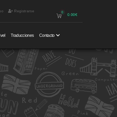
so
Registrarse
0
0.00
€
ivel
Traducciones
Contacto