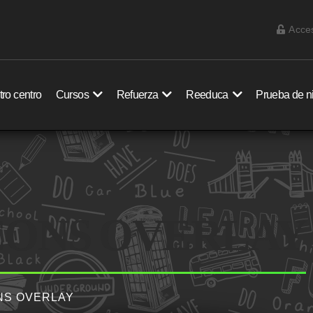
Acce
ro centro
Cursos
Refuerza
Reeduca
Prueba de n
ICONS OVERLAY
ONS OVERLAY