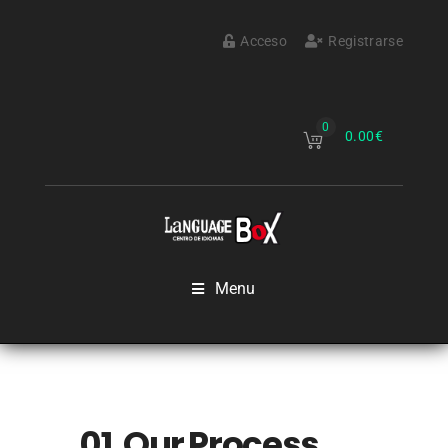
Acceso
Registrarse
0
0.00
€
Menu
01. Our Process