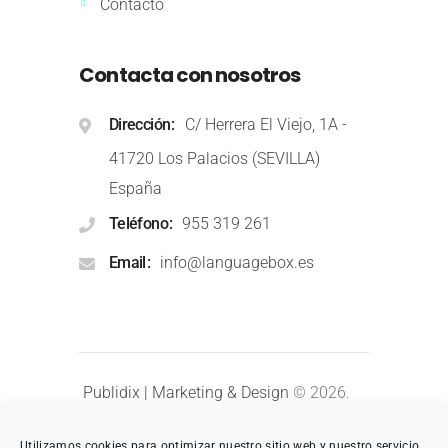
Contacto
Contacta con nosotros
Dirección
C/ Herrera El Viejo, 1A -
41720 Los Palacios (SEVILLA)
España
Teléfono
955 319 261
Email
info@languagebox.es
Publidix | Marketing & Design
© 2026.
Todos los derechos reservados.
Utilizamos cookies para optimizar nuestro sitio web y nuestro servicio.