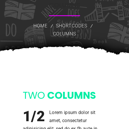
COLUMNS
HOME
SHORTCODES
COLUMNS
TWO
COLUMNS
1/2
Lorem ipsum dolor sit
amet, consectetur
adipisicing elit, sed do ex fb aute in