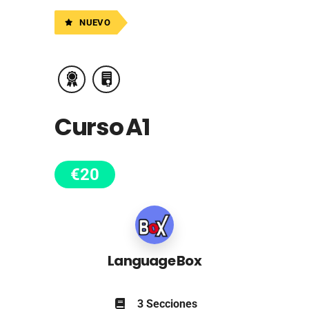
NUEVO
Curso A1
€
20
Language Box
3 Secciones