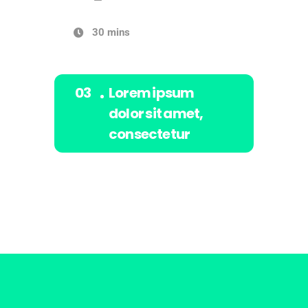
30 mins
Lorem ipsum
dolor sit amet,
consectetur