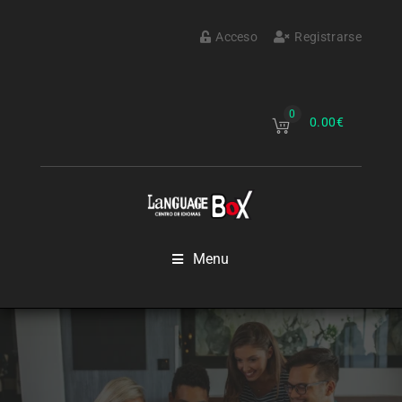
Acceso
Registrarse
0
0.00
€
Menu