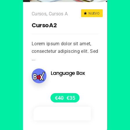
Cursos
,
Cursos A
NUEVO
Curso A2
Lorem ipsum dolor sit amet,
consectetur adipiscing elit. Sed
...
Language Box
€
40
€
35
Añadir al carrito